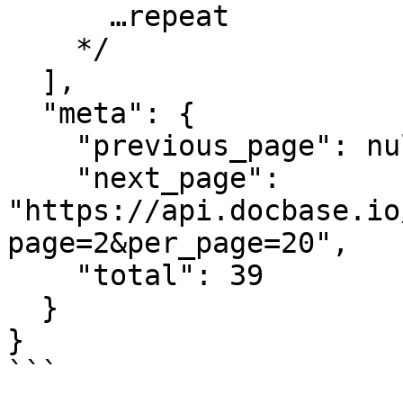
      …repeat

    */

  ],

  "meta": {

    "previous_page": null,

    "next_page": 
"https://api.docbase.io
page=2&per_page=20",

    "total": 39

  }

}
