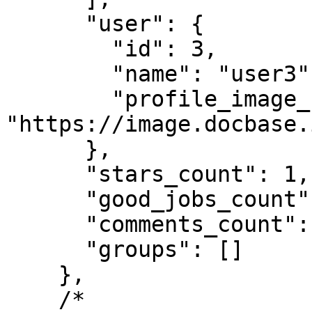
      "user": {

        "id": 3,

        "name": "user3",

        "profile_image_url": 
"https://image.docbase.
      },

      "stars_count": 1,

      "good_jobs_count": 2,

      "comments_count": 1,

      "groups": []

    },

    /*
