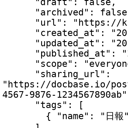
      "draft": false,

      "archived": false,

      "url": "https://kray.docbase.io/posts/4",

      "created_at": "2016-04-15T18:19:03+09:00",

      "updated_at": "2016-04-15T18:19:03+09:00",

      "published_at": "2016-04-15T18:19:03+09:00",

      "scope": "everyone",

      "sharing_url": 
"https://docbase.io/pos
4567-9876-1234567890ab",
      "tags": [

        { "name": "日報"}

      ],
