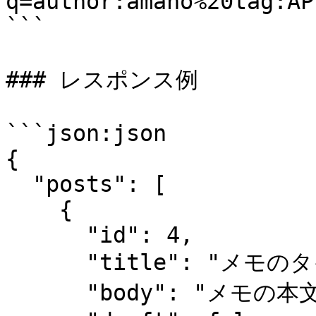
q=author:amano%20tag:API
```

### レスポンス例

```json:json

{

  "posts": [

    {

      "id": 4,

      "title": "メモのタイトル",

      "body": "メモの本文",
