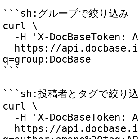
```sh:グループで絞り込み

curl \

  -H 'X-DocBaseToken: ACCESS TOKEN' \

  https://api.docbase.io/teams/kray/posts?
q=group:DocBase

```

```sh:投稿者とタグで絞り込
curl \

  -H 'X-DocBaseToken: ACCESS TOKEN' \

  https://api.docbase.io/teams/kray/posts?