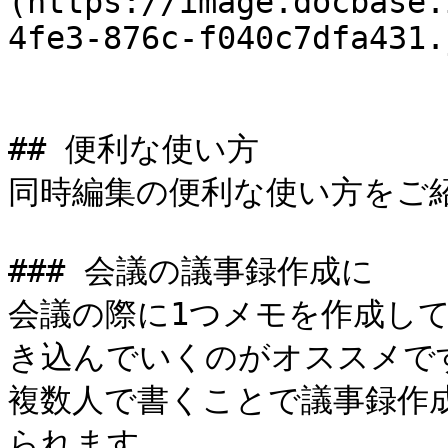
(https://image.docbase.
4fe3-876c-f040c7dfa431.
## 便利な使い方

同時編集の便利な使い方をご紹
### 会議の議事録作成に

会議の際に1つメモを作成し
き込んでいくのがオススメです
複数人で書くことで議事録作
られます。
