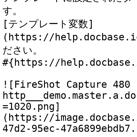
す。

[テンプレート変数]
(https://help.docbas
ださい。

#{https://help.docbase.
![FireShot Capture 480 
http___demo.master.a.do
=1020.png]
(https://image.docbase.
47d2-95ec-47a6899ebdb7.